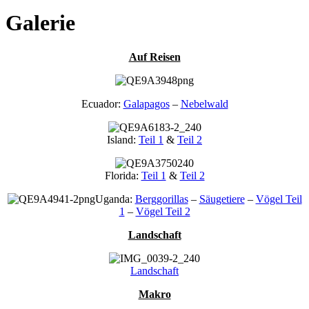
Galerie
Auf Reisen
Ecuador:
Galapagos
–
Nebelwald
Island:
Teil 1
&
Teil 2
Florida:
Teil 1
&
Teil 2
Uganda:
Berggorillas
–
Säugetiere
–
Vögel Teil
1
–
Vögel Teil 2
Landschaft
Landschaft
Makro