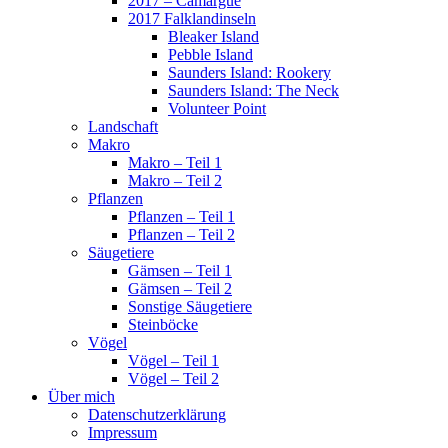
2017 – Camargue
2017 Falklandinseln
Bleaker Island
Pebble Island
Saunders Island: Rookery
Saunders Island: The Neck
Volunteer Point
Landschaft
Makro
Makro – Teil 1
Makro – Teil 2
Pflanzen
Pflanzen – Teil 1
Pflanzen – Teil 2
Säugetiere
Gämsen – Teil 1
Gämsen – Teil 2
Sonstige Säugetiere
Steinböcke
Vögel
Vögel – Teil 1
Vögel – Teil 2
Über mich
Datenschutzerklärung
Impressum